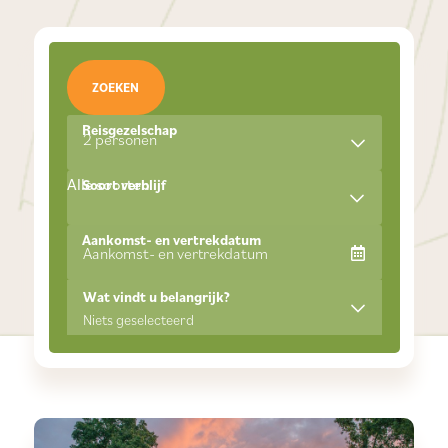
ZOEKEN
Reisgezelschap
2 personen
Alle soorten
Soort verblijf
Aankomst- en vertrekdatum
Wat vindt u belangrijk?
Niets geselecteerd