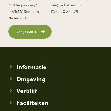
Middenpeelweg 5
info@schatberg.nl
5975 MZ Sevenum
KVK: 120.334.79
Nederland
PLAN JE ROUTE
Informatie
Omgeving
Verblijf
Faciliteiten