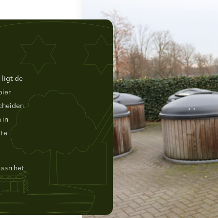
 ligt de
pier
scheiden
 in
 te
 aan het