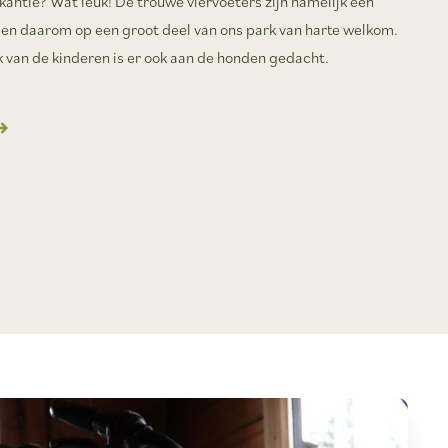
antie? Wat leuk! De trouwe viervoeters zijn namelijk een
 en daarom op een groot deel van ons park van harte welkom.
k van de kinderen is er ook aan de honden gedacht.