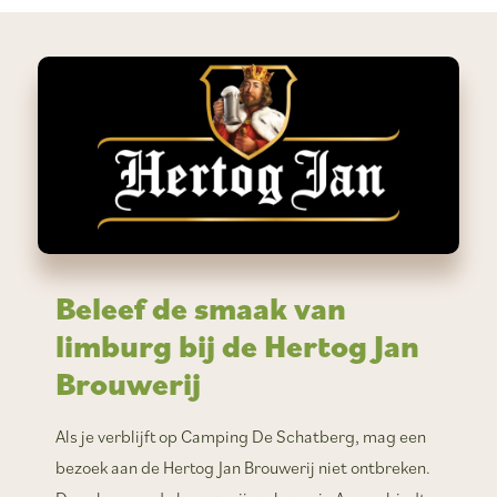
Beleef de smaak van
limburg bij de Hertog Jan
Brouwerij
Als je verblijft op Camping De Schatberg, mag een
bezoek aan de Hertog Jan Brouwerij niet ontbreken.