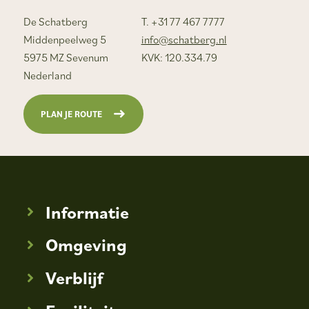
De Schatberg
T. +31 77 467 7777
Middenpeelweg 5
info@schatberg.nl
5975 MZ Sevenum
KVK: 120.334.79
Nederland
PLAN JE ROUTE
Informatie
Omgeving
Verblijf