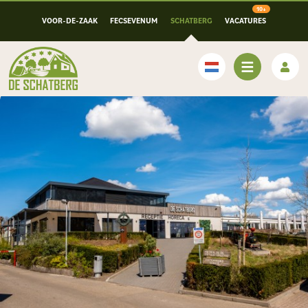
VOOR-DE-ZAAK
FECSEVENUM
SCHATBERG
VACATURES
Nederlands