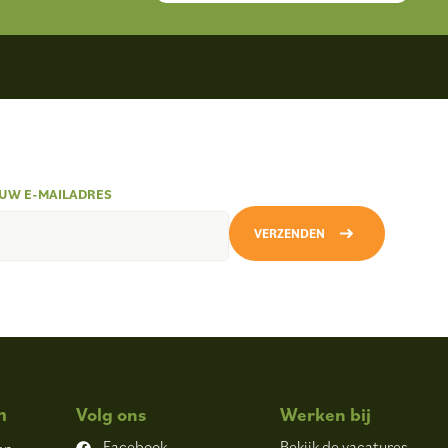
UW E-MAILADRES
VERZENDEN
n
Volg ons
Werken bij
Facebook
Bekijk de vacatures
en