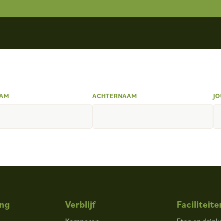
AM
ACHTERNAAM
JO
ng
Verblijf
Faciliteite
Kamperen
Eten en drink