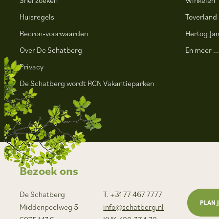
Huisregels
Toverland
Recron-voorwaarden
Hertog Jan
Over De Schatberg
En meer ..
Privacy
De Schatberg wordt RCN Vakantieparken
Bezoek ons
De Schatberg
T. +31 77 467 7777
PLAN 
Middenpeelweg 5
info@schatberg.nl