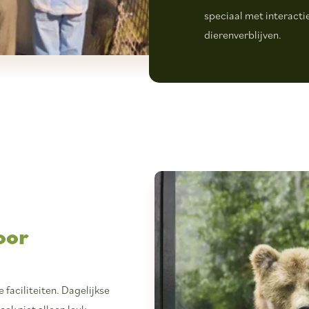
speciaal met interacti
dierenverblijven.
oor
 faciliteiten. Dagelijkse
ek niet alleen leuk