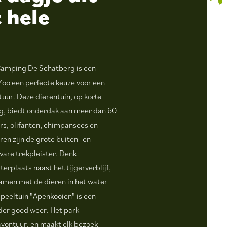
 hele
 Camping De Schatberg is een
oo een perfecte keuze voor een
tuur. Deze dierentuin, op korte
g, biedt onderdak aan meer dan 60
ers, olifanten, chimpansees en
en zijn de grote buiten- en
are trekpleister. Denk
erplaats naast het tijgerverblijf,
 samen met de dieren in het water
speeltuin "Apenkooien" is een
nder goed weer. Het park
vontuur, en maakt elk bezoek