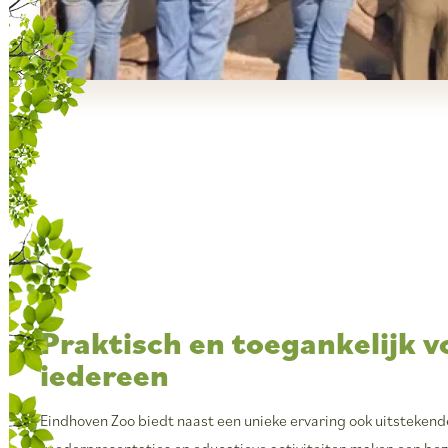
Praktisch en toegankelijk v
iedereen
Eindhoven Zoo biedt naast een unieke ervaring ook uitstekende
voederpresentaties en educatieve activiteiten maken een bezo