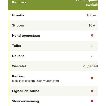
Comfortplaats Pri
Kenmerk
sanitair
Grootte
100 m²
Stroom
10 A
Hond toegestaan
✖
Toilet
✓
Douche
✓
Wastafel
✓
(gedeeld)
Keuken
✖
(koelkast, gasfornuis en vaatwasser)
Ligbad en sauna
✖
Vloerverwarming
✖