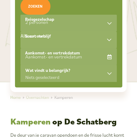
ZOEKEN
Reisgezelschap
2 personen
Alle soorten
Soort verblijf
Aankomst- en vertrekdatum
Wat vindt u belangrijk?
Niets geselecteerd
Home
Overnachten
Kamperen
Kamperen
op De Schatberg
De deur van je caravan opendoen en de frisse lucht komt