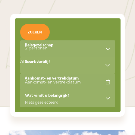
ZOEKEN
Reisgezelschap
2 personen
Alle soorten
Soort verblijf
Aankomst- en vertrekdatum
Wat vindt u belangrijk?
Niets geselecteerd