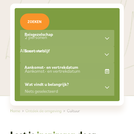
ZOEKEN
Reisgezelschap
2 personen
Alle soorten
Soort verblijf
Aankomst- en vertrekdatum
Wat vindt u belangrijk?
Niets geselecteerd
Home
Ontdek de omgeving
Cultuur