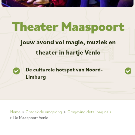
Theater Maaspoort
Jouw avond vol magie, muziek en
theater in hartje Venlo
au
De culturele hotspot van Noord-
Limburg
Home
Ontdek de omgeving
Omgeving detailpagina's
De Maaspoort Venlo