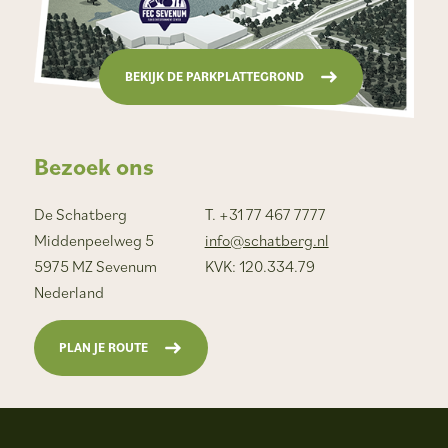
BEKIJK DE PARKPLATTEGROND
Bezoek ons
De Schatberg
T. +31 77 467 7777
Middenpeelweg 5
info@schatberg.nl
5975 MZ Sevenum
KVK: 120.334.79
Nederland
PLAN JE ROUTE