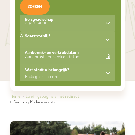
ZOEKEN
Reisgezelschap
2 personen
Alle soorten
Soort verblijf
Aankomst- en vertrekdatum
Wat vindt u belangrijk?
Niets geselecteerd
Home
Landingspagina's met redirect
Camping Krokusvakantie