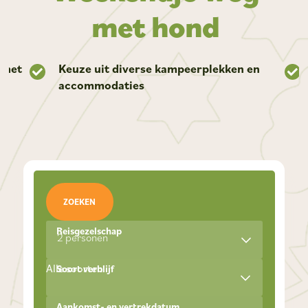
met hond
 met
Keuze uit diverse kampeerplekken en
accommodaties
ZOEKEN
Reisgezelschap
2 personen
Alle soorten
Soort verblijf
Aankomst- en vertrekdatum