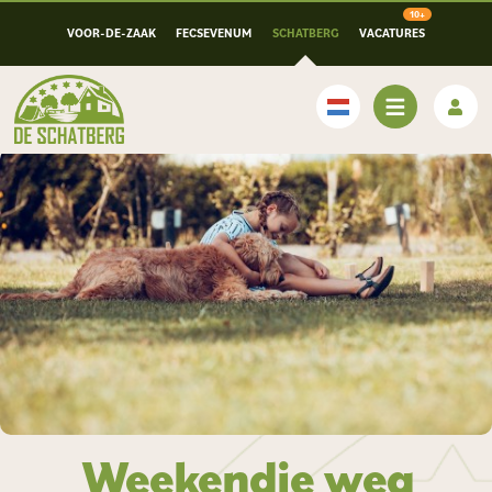
VOOR-DE-ZAAK
FECSEVENUM
SCHATBERG
VACATURES
Nederlands
Weekendje weg