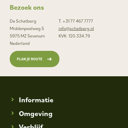
Bezoek ons
De Schatberg
T. +31 77 467 7777
Middenpeelweg 5
info@schatberg.nl
5975 MZ Sevenum
KVK: 120.334.79
Nederland
PLAN JE ROUTE
Informatie
Omgeving
Verblijf