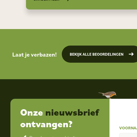
Laat je verbazen!
BEKIJK ALLE BEOORDELINGEN
Onze
nieuwsbrief
ontvangen?
VOORNA