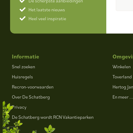
De scherpste aanbiedingen
Het laatste nieuws
Heel veel inspiratie
Informatie
Omgevi
Snel zoeken
Winkelen
Huisregels
Toverland
Recron-voorwaarden
Hertog Jan
Over De Schatberg
En meer ..
Privacy
De Schatberg wordt RCN Vakantieparken