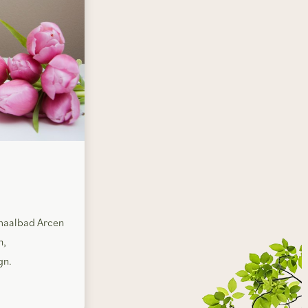
rmaalbad Arcen
n,
gn.