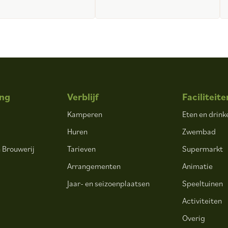
ng
Verblijf
Faciliteite
Kamperen
Eten en drink
Huren
Zwembad
 Brouwerij
Tarieven
Supermarkt
.
Arrangementen
Animatie
Jaar- en seizoenplaatsen
Speeltuinen
Activiteiten
Overig