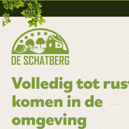
Volledig tot rus
komen in de
omgeving