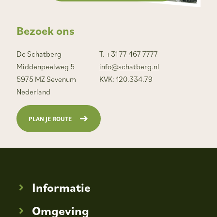
Bezoek ons
De Schatberg
T. +31 77 467 7777
Middenpeelweg 5
info@schatberg.nl
5975 MZ Sevenum
KVK: 120.334.79
Nederland
PLAN JE ROUTE
Informatie
Omgeving