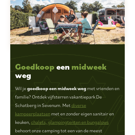
Goedkoop
een
midweek
weg
Wil je
goedkoop een midweek weg
met vrienden en
familie? Ontdek vijfsterren vakantiepark De
Schatberg in Sevenum. Met
diverse
kampeerplaatsen
met en zonder eigen sanitair en
keuken,
chalets, glampingtenten en bungalows
behoort onze camping tot een van de meest