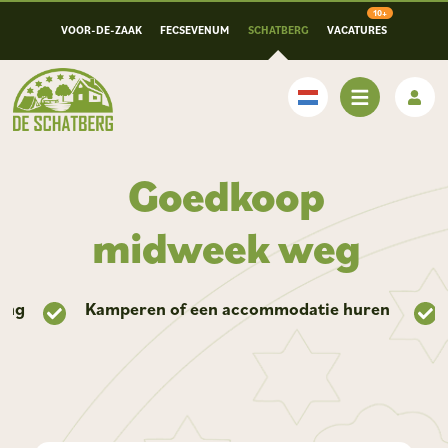
VOOR-DE-ZAAK
FECSEVENUM
SCHATBERG
VACATURES
Nederlands
Goedkoop
midweek weg
ving
Kamperen of een accommodatie huren