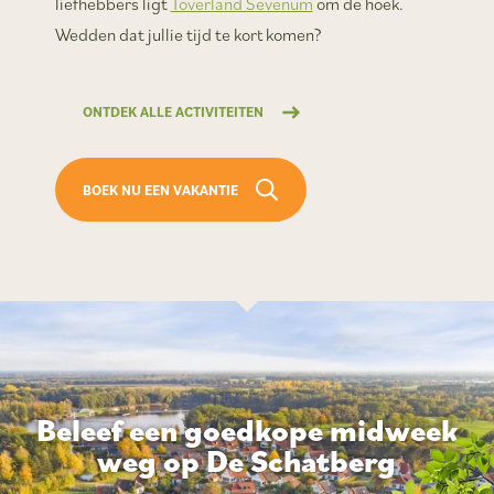
liefhebbers ligt
Toverland Sevenum
om de hoek.
Wedden dat jullie tijd te kort komen?
ONTDEK ALLE ACTIVITEITEN
BOEK NU EEN VAKANTIE
Beleef een goedkope midweek
weg op De Schatberg