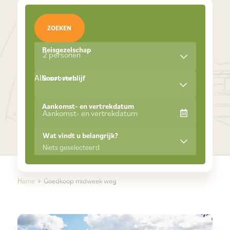
ZOEKEN
Reisgezelschap
2 personen
Alle soorten
Soort verblijf
Aankomst- en vertrekdatum
Wat vindt u belangrijk?
Niets geselecteerd
Home
Goedkoop midweek weg