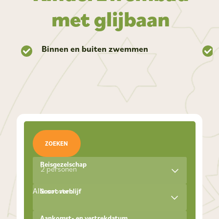
met glijbaan
Binnen en buiten zwemmen
ZOEKEN
Reisgezelschap
2 personen
Alle soorten
Soort verblijf
Aankomst- en vertrekdatum