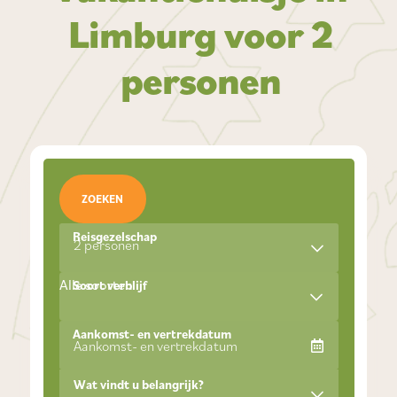
Limburg voor 2
personen
ZOEKEN
Reisgezelschap
2 personen
Alle soorten
Soort verblijf
Aankomst- en vertrekdatum
Wat vindt u belangrijk?