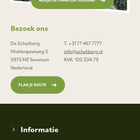
BEKIJK DE PARKPLATTEGROND
Bezoek ons
De Schatberg
T. +31 77 467 7777
Middenpeelweg 5
info@schatberg.nl
5975 MZ Sevenum
KVK: 120.334.79
Nederland
PLAN JE ROUTE
Informatie