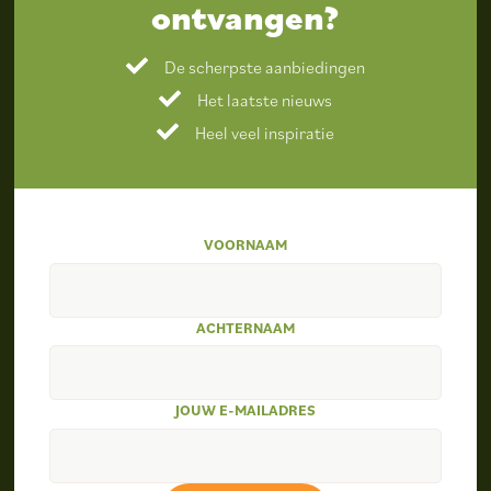
ontvangen?
De scherpste aanbiedingen
Het laatste nieuws
Heel veel inspiratie
VOORNAAM
ACHTERNAAM
JOUW E-MAILADRES