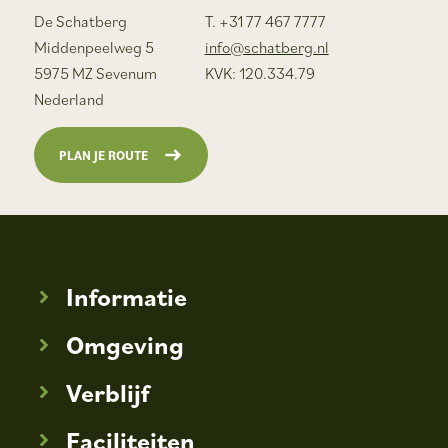
De Schatberg
T. +31 77 467 7777
Middenpeelweg 5
info@schatberg.nl
5975 MZ Sevenum
KVK: 120.334.79
Nederland
PLAN JE ROUTE
Informatie
Omgeving
Verblijf
Faciliteiten