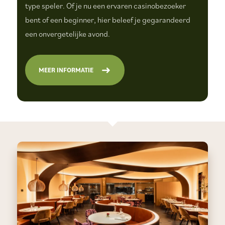
type speler. Of je nu een ervaren casinobezoeker
bent of een beginner, hier beleef je gegarandeerd
een onvergetelijke avond.
MEER INFORMATIE