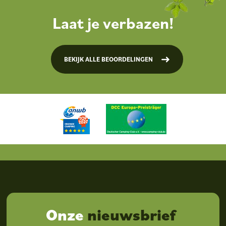
Laat je verbazen!
BEKIJK ALLE BEOORDELINGEN
Onze
nieuwsbrief