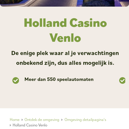
Holland Casino
Venlo
De enige plek waar al je verwachtingen
onbekend zijn, dus alles mogelijk is.
Meer dan 550 speelautomaten
Home
Ontdek de omgeving
Omgeving detailpagina's
Holland Casino Venlo