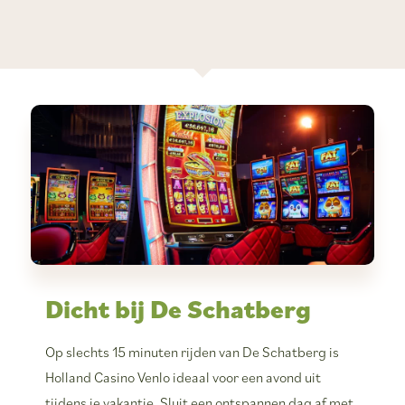
Dicht bij De Schatberg
Op slechts 15 minuten rijden van De Schatberg is
Holland Casino Venlo ideaal voor een avond uit
tijdens je vakantie. Sluit een ontspannen dag af met