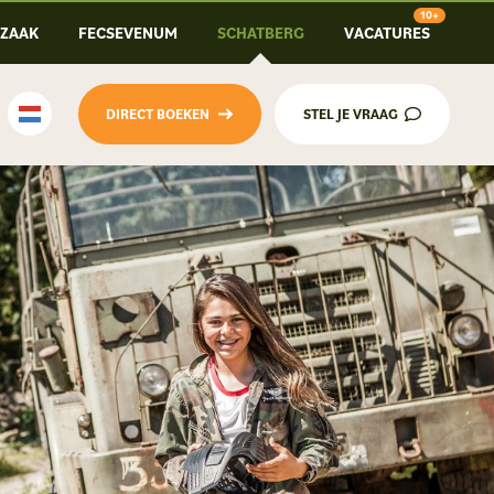
-ZAAK
FECSEVENUM
SCHATBERG
VACATURES
DIRECT BOEKEN
STEL JE VRAAG
Nederlands