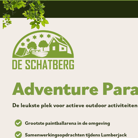
Adventure Para
De leukste plek voor actieve outdoor activiteiten
Grootste paintballarena in de omgeving
Samenwerkingsopdrachten tijdens Lumberjack