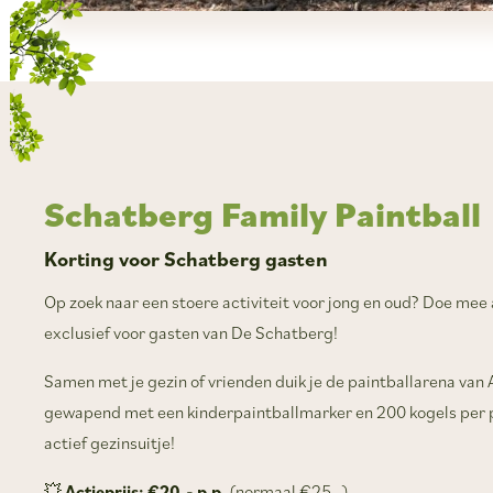
Schatberg Family Paintball
Korting voor Schatberg gasten
Op zoek naar een stoere activiteit voor jong en oud? Doe mee
exclusief voor gasten van De Schatberg!
Samen met je gezin of vrienden duik je de paintballarena van 
gewapend met een kinderpaintballmarker en 200 kogels per p
actief gezinsuitje!
💥
Actieprijs:
€20,- p.p.
(normaal €25,-)