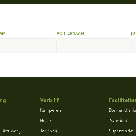
AM
ACHTERNAAM
JO
ng
Verblijf
Faciliteite
Kamperen
Eten en drink
Huren
Zwembad
 Brouwerij
Tarieven
Supermarkt