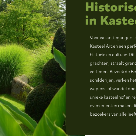
Historis
in Kaste
Voor vakantiegangers 
Kasteel Arcen een per
historie en cultuur. D
grachten, straalt grande
verleden. Bezoek de B
schilderijen, verken h
wapens, of wandel door
unieke kasteelhof en 
evenementen maken dit
bezoekers van alle leef