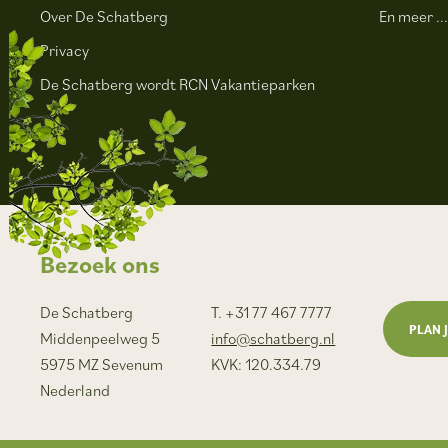
Over De Schatberg
En meer ..
Privacy
De Schatberg wordt RCN Vakantieparken
Bezoek ons
De Schatberg
T. +31 77 467 7777
PLAN 
Middenpeelweg 5
info@schatberg.nl
5975 MZ Sevenum
KVK: 120.334.79
Nederland