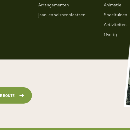
.
Arrangementen
Animatie
Jaar- en seizoenplaatsen
Speeltuinen
Activiteiten
Overig
JE ROUTE