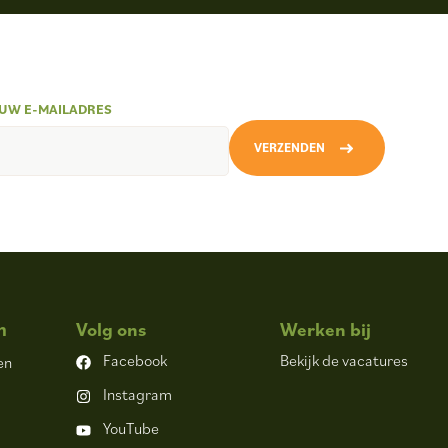
UW E-MAILADRES
VERZENDEN
n
Volg ons
Werken bij
Facebook
Bekijk de vacatures
en
Instagram
YouTube