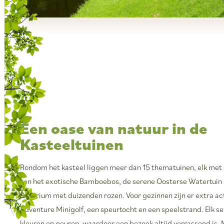
Een oase van natuur in de
Kasteeltuinen
Rondom het kasteel liggen meer dan 15 thematuinen, elk met 
van het exotische Bamboebos, de serene Oosterse Watertuin e
Rosarium met duizenden rozen. Voor gezinnen zijn er extra act
Adventure Minigolf, een speurtocht en een speelstrand. Elk s
kleuren en geuren, waardoor een bezoek altijd verrassend is.