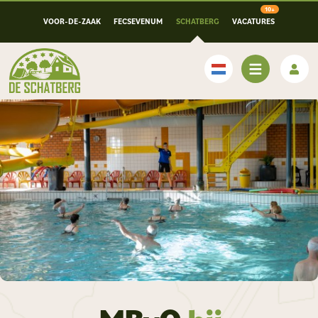
VOOR-DE-ZAAK
FECSEVENUM
SCHATBERG
VACATURES
Nederlands