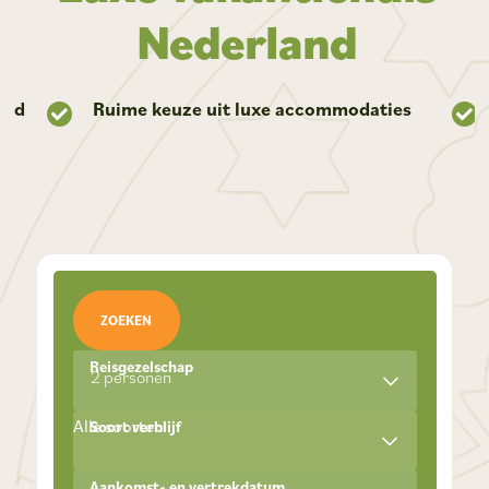
Nederland
bad
Ruime keuze uit luxe accommodaties
ZOEKEN
Reisgezelschap
2 personen
Alle soorten
Soort verblijf
Aankomst- en vertrekdatum