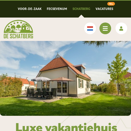
VOOR-DE-ZAAK
FECSEVENUM
SCHATBERG
VACATURES
Nederlands
Luxe vakantiehuis