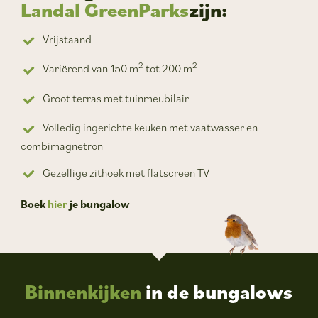
Landal GreenParks
zijn:
Vrijstaand
2
2
Variërend van 150 m
tot 200 m
Groot terras met tuinmeubilair
Volledig ingerichte keuken met vaatwasser en
combimagnetron
Gezellige zithoek met flatscreen TV
Boek
hier
je bungalow
Binnenkijken
in de bungalows