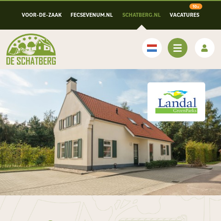
VOOR-DE-ZAAK
FECSEVENUM.NL
SCHATBERG.NL
VACATURES
Nederlands