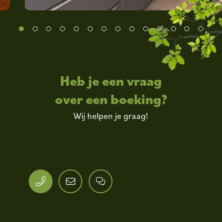
Heb je een vraag
over een boeking?
Wij helpen je graag!
Receptie
Vandaag geopend van
09.00
tot
20.00
Morgen geopend van
09.00
tot
19.30