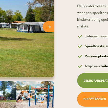
De Comfortplaats L
waar een speeltoest
kinderen veilig spe
maken.
Gelegen in ee
Speeltoestel
m
Parkeerplaats
Altijd een
toil
BEKIJK PARKPLA
DIRECT BOEKEN