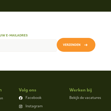
UW E-MAILADRES
VERZENDEN
n
Volg ons
Werken bij
Facebook
Bekijk de vacatures
en
Instagram