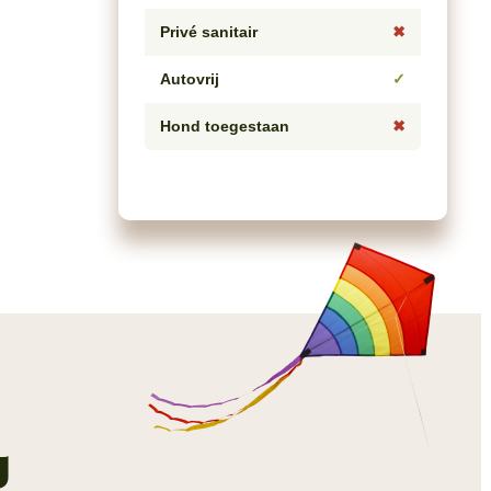
Privé sanitair
✖
Autovrij
✓
Hond toegestaan
✖
g