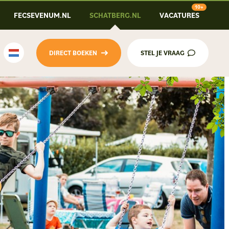
FECSEVENUM.NL
SCHATBERG.NL
VACATURES
DIRECT BOEKEN
STEL JE VRAAG
Nederlands