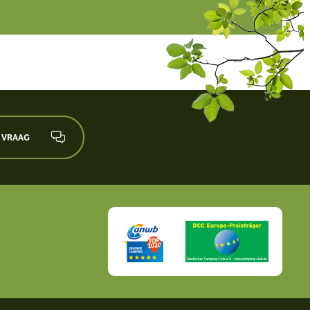
Receptie
E VRAAG
Vandaag geopend van
09.00
tot
20.00
Morgen geopend van
09.00
tot
19.30