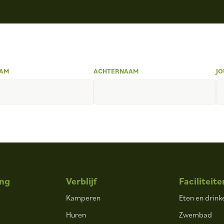
AM
ACHTERNAAM
JO
ng
Verblijf
Faciliteite
Kamperen
Eten en drink
Huren
Zwembad