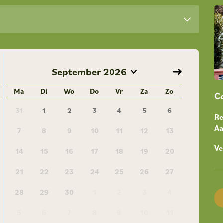
September
2026
Ma
Di
Wo
Do
Vr
Za
Zo
Co
31
1
2
3
4
5
6
Re
A
7
8
9
10
11
12
13
Ve
14
15
16
17
18
19
20
21
22
23
24
25
26
27
28
29
30
1
2
3
4
5
6
7
8
9
10
11