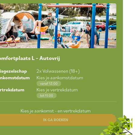
mfortplaats L - Autovrij
isgezelschap
2
x Volwassenen (18+)
ankomstdatum
Kies je aankomstdatum
vanaf 13:00
rtrekdatum
Kies je vertrekdatum
tot 11:00
Kies je aankomst - en vertrekdatum
IK GA BOEKEN