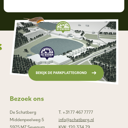
BEKIJK DE PARKPLATTEGROND
Bezoek ons
De Schatberg
T. +31 77 467 7777
Middenpeelweg 5
info@schatberg.nl
5975 MZ Sevenum
KVK: 120.334.79