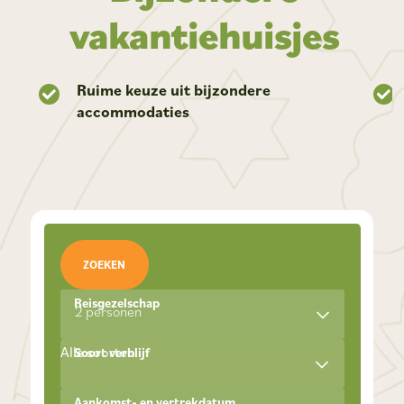
vakantiehuisjes
Ruime keuze uit bijzondere
accommodaties
ZOEKEN
Reisgezelschap
2 personen
Alle soorten
Soort verblijf
Aankomst- en vertrekdatum