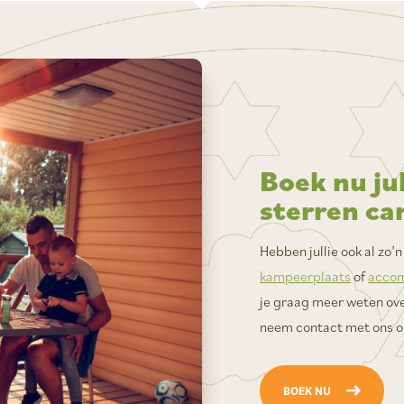
Boek nu jul
sterren ca
Hebben jullie ook al zo’
kampeerplaats
of
acco
je graag meer weten ove
neem contact met ons op
BOEK NU