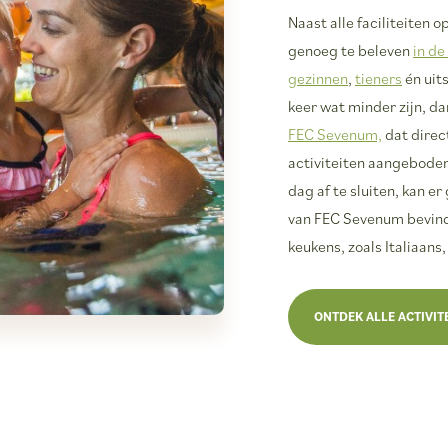
Naast alle faciliteiten 
genoeg te beleven
in d
gezinnen
,
tieners
én uit
keer wat minder zijn, d
FEC Sevenum,
dat direc
activiteiten aangeboden
dag af te sluiten, kan e
van FEC Sevenum bevindt
keukens, zoals Italiaans
ONTDEK ALLE ACTIVIT