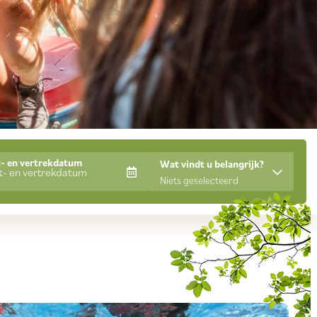
- en vertrekdatum
Wat vindt u belangrijk?
Niets geselecteerd