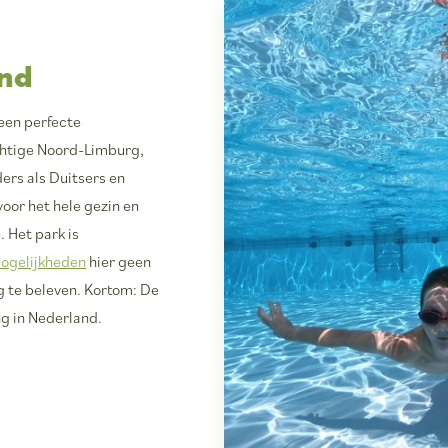
and
s een perfecte
chtige Noord-Limburg,
ers als Duitsers en
oor het hele gezin en
. Het park is
mogelijkheden
hier geen
g te beleven. Kortom: De
ng in Nederland.